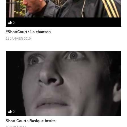
0
#ShortCourt : La chanson
21 JANVIER 2010
0
Short Court : Basique Instite