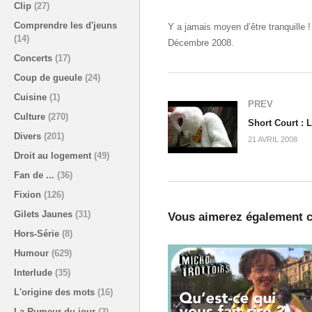
Clip
(27)
Comprendre les d'jeuns
Y a jamais moyen d’être tranquille !
(14)
Décembre 2008.
Concerts
(17)
Coup de gueule
(24)
Cuisine
(1)
PREV
Culture
(270)
Short Court : 
Divers
(201)
21 AVRIL 2008
Droit au logement
(49)
Fan de ...
(36)
Fixion
(126)
Gilets Jaunes
(31)
Vous aimerez également c
Hors-Série
(8)
Humour
(629)
Interlude
(35)
L'origine des mots
(16)
La Rumeur du jour
(3)