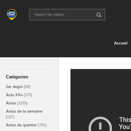
Accueil
Catégories
1er degré
(20)
Actu XXe
(175)
Actus
(1153)
Actus de la semaine
(127)
Actus de quartier
(701)