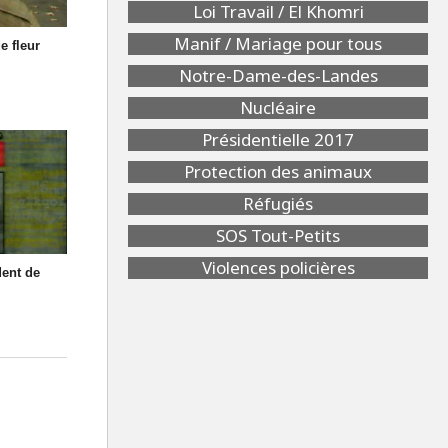
Loi Travail / El Khomri
Manif / Mariage pour tous
e fleur
Notre-Dame-des-Landes
Nucléaire
Présidentielle 2017
Protection des animaux
Réfugiés
SOS Tout-Petits
Violences policières
dent de