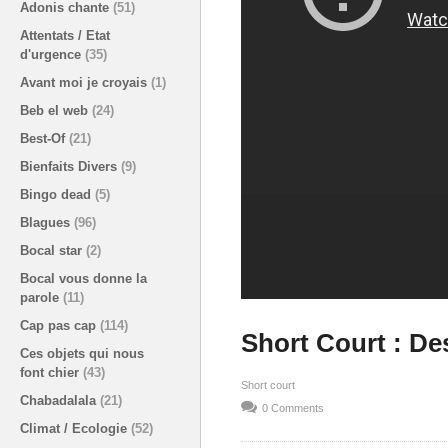
Adonis chante
(51)
Attentats / Etat
d'urgence
(35)
Avant moi je croyais
(1)
Beb el web
(24)
Best-Of
(21)
Bienfaits Divers
(9)
Bingo dead
(5)
Blagues
(96)
Bocal star
(2)
Bocal vous donne la
parole
(11)
Cap pas cap
(114)
Short Court : De
Ces objets qui nous
font chier
(43)
Short court
Chabadalala
(21)
0 Comments
Climat / Ecologie
(52)