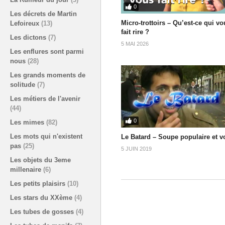
0
Les décrets de Martin
Micro-trottoirs – Qu’est-ce qui vo
Lefoireux
(13)
fait rire ?
Les dictons
(7)
5 MAI 2026
Les enflures sont parmi
nous
(28)
Les grands moments de
solitude
(7)
Les métiers de l'avenir
(44)
0
Les mimes
(82)
Les mots qui n'existent
Le Batard – Soupe populaire et v
pas
(25)
5 JUIN 2019
Les objets du 3eme
millenaire
(6)
Les petits plaisirs
(10)
Les stars du XXème
(4)
Les tubes de gosses
(4)