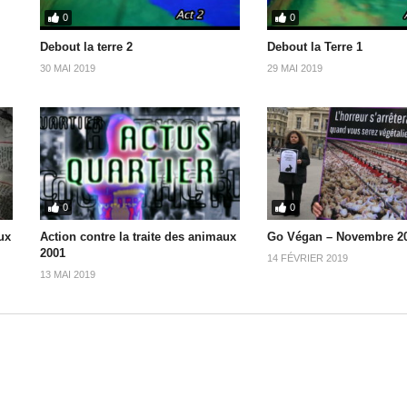
0
0
Debout la terre 2
Debout la Terre 1
30 MAI 2019
29 MAI 2019
0
0
ux
Action contre la traite des animaux
Go Végan – Novembre 2
2001
14 FÉVRIER 2019
13 MAI 2019