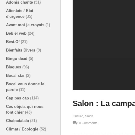
Adonis chante
(51)
Attentats / Etat
d'urgence
(35)
Avant moi je croyais
(1)
Beb el web
(24)
Best-Of
(21)
Bienfaits Divers
(9)
Bingo dead
(5)
Blagues
(96)
Bocal star
(2)
Bocal vous donne la
parole
(11)
Cap pas cap
(114)
Salon : La campa
Ces objets qui nous
font chier
(43)
Culture
Salon
Chabadalala
(21)
0 Comments
Climat / Ecologie
(52)