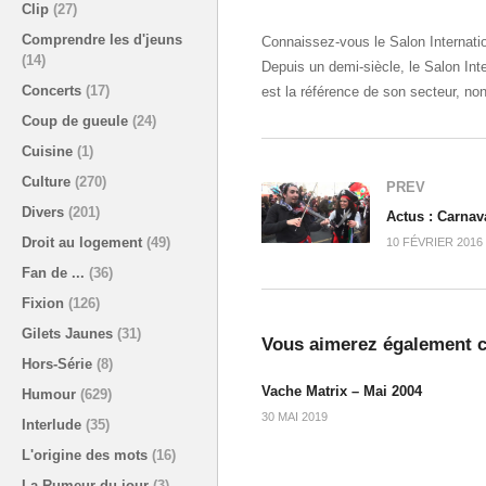
Clip
(27)
Comprendre les d'jeuns
Connaissez-vous le Salon Internation
(14)
Depuis un demi-siècle, le Salon Int
Concerts
(17)
est la référence de son secteur, no
Coup de gueule
(24)
Cuisine
(1)
Culture
(270)
PREV
Divers
(201)
Actus : Carnav
Droit au logement
(49)
10 FÉVRIER 2016
Fan de ...
(36)
Fixion
(126)
Gilets Jaunes
(31)
Vous aimerez également c
Hors-Série
(8)
Vache Matrix – Mai 2004
Humour
(629)
30 MAI 2019
Interlude
(35)
L'origine des mots
(16)
La Rumeur du jour
(3)