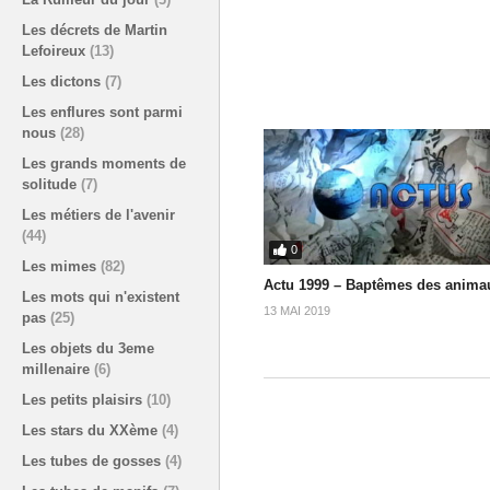
Les décrets de Martin
Lefoireux
(13)
Les dictons
(7)
Les enflures sont parmi
nous
(28)
Les grands moments de
solitude
(7)
Les métiers de l'avenir
(44)
0
Les mimes
(82)
Actu 1999 – Baptêmes des anima
Les mots qui n'existent
13 MAI 2019
pas
(25)
Les objets du 3eme
millenaire
(6)
Les petits plaisirs
(10)
Les stars du XXème
(4)
Les tubes de gosses
(4)