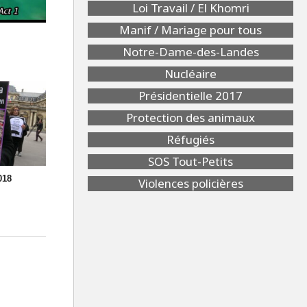
Loi Travail / El Khomri
Manif / Mariage pour tous
Notre-Dame-des-Landes
Nucléaire
Présidentielle 2017
Protection des animaux
Réfugiés
SOS Tout-Petits
018
Violences policières