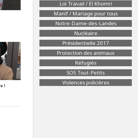
Loi Travail / El Khomri
Manif / Mariage pour tous
Notre-Dame-des-Landes
Nucléaire
Présidentielle 2017
Protection des animaux
Réfugiés
SOS Tout-Petits
Violences policières
e !