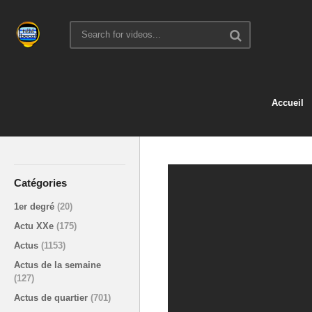
Accueil
Catégories
1er degré
(20)
Actu XXe
(175)
Actus
(1153)
Actus de la semaine
(127)
Actus de quartier
(701)