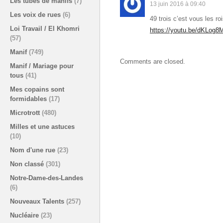
Les tubes de manifs
(7)
13 juin 2016 à 09:40
Les voix de rues
(6)
49 trois c’est vous les ro
Loi Travail / El Khomri
https://youtu.be/dKLog8
(57)
Manif
(749)
Comments are closed.
Manif / Mariage pour
tous
(41)
Mes copains sont
formidables
(17)
Microtrott
(480)
Milles et une astuces
(10)
Nom d'une rue
(23)
Non classé
(301)
Notre-Dame-des-Landes
(6)
Nouveaux Talents
(257)
Nucléaire
(23)