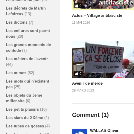
0
Les décrets de Martin
Lefoireux
(13)
Actus – Village antifasciste
Les dictons
(7)
11 MAI 2026
Les enflures sont parmi
nous
(28)
Les grands moments de
solitude
(7)
Les métiers de l'avenir
(44)
Les mimes
(82)
0
Les mots qui n'existent
Avenir de merde
pas
(25)
29 MARS 2023
Les objets du 3eme
millenaire
(6)
Les petits plaisirs
(10)
Comment (
1
)
Les stars du XXème
(4)
Les tubes de gosses
(4)
WALLAS Oliver