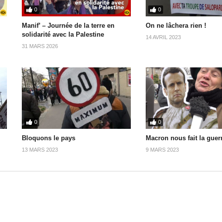
0
0
Manif’ – Journée de la terre en
On ne lâchera rien !
solidarité avec la Palestine
14 AVRIL 2023
31 MARS 2026
0
0
Bloquons le pays
Macron nous fait la guerr
13 MARS 2023
9 MARS 2023