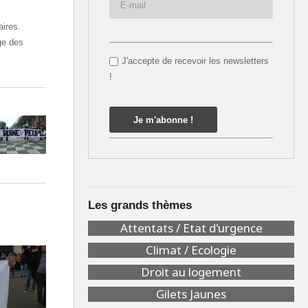
aires.
ge des
J'accepte de recevoir les newsletters
!
Les grands thèmes
Attentats / Etat d'urgence
Climat / Ecologie
Droit au logement
Gilets Jaunes