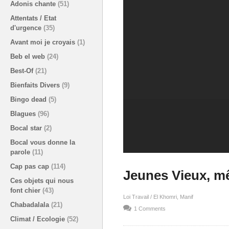
Adonis chante
(51)
Attentats / Etat
d'urgence
(35)
Avant moi je croyais
(1)
Beb el web
(24)
Best-Of
(21)
Bienfaits Divers
(9)
Bingo dead
(5)
Blagues
(96)
Bocal star
(2)
Bocal vous donne la
parole
(11)
Cap pas cap
(114)
Jeunes Vieux, m
Ces objets qui nous
font chier
(43)
Loi Travail / El Khomri
Manif
Chabadalala
(21)
1 Comments
Climat / Ecologie
(52)