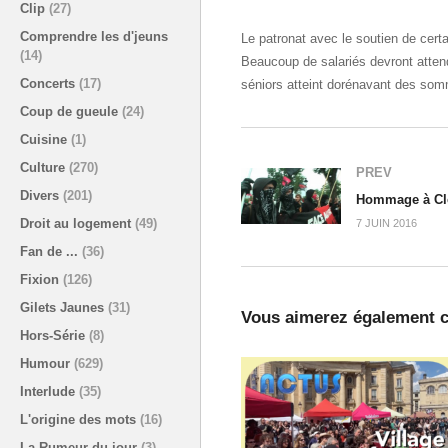
Clip
(27)
Comprendre les d'jeuns
Le patronat avec le soutien de cert
(14)
Beaucoup de salariés devront atten
Concerts
(17)
séniors atteint dorénavant des som
Coup de gueule
(24)
Cuisine
(1)
Culture
(270)
PREV
Divers
(201)
Droit au logement
(49)
7 JUIN 2016
Fan de ...
(36)
Fixion
(126)
Gilets Jaunes
(31)
Vous aimerez également c
Hors-Série
(8)
Humour
(629)
Interlude
(35)
L'origine des mots
(16)
La Rumeur du jour
(3)