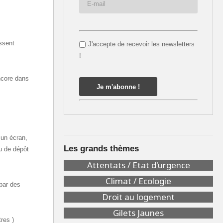
ssent
J'accepte de recevoir les newsletters
!
encore dans
 un écran,
Les grands thèmes
eu de dépôt
Attentats / Etat d'urgence
Climat / Ecologie
par des
Droit au logement
Gilets Jaunes
res )