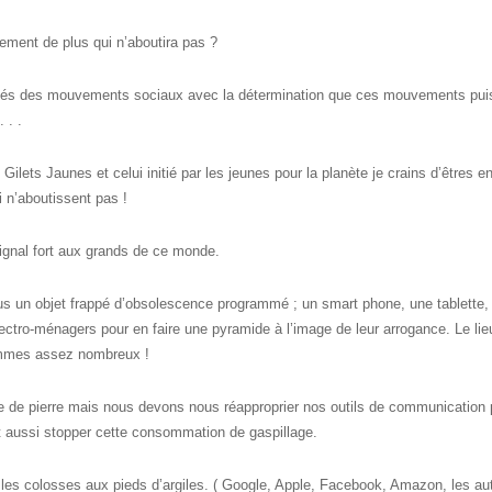
ment de plus qui n’aboutira pas ?
ôtés des mouvements sociaux avec la détermination que ces mouvements pui
 . .
lets Jaunes et celui initié par les jeunes pour la planète je crains d’êtres 
n’aboutissent pas !
signal fort aux grands de ce monde.
 un objet frappé d’obsolescence programmé ; un smart phone, une tablette,
lectro-ménagers pour en faire une pyramide à l’image de leur arrogance. Le li
mmes assez nombreux !
ge de pierre mais nous devons nous réapproprier nos outils de communication 
t aussi stopper cette consommation de gaspillage.
es colosses aux pieds d’argiles. ( Google, Apple, Facebook, Amazon, les aut