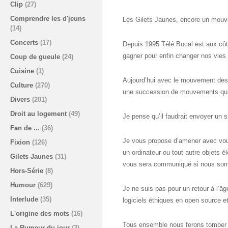
Clip
(27)
Comprendre les d'jeuns
Les Gilets Jaunes, encore un mouve
(14)
Concerts
(17)
Depuis 1995 Télé Bocal est aux c
gagner pour enfin changer nos vies .
Coup de gueule
(24)
Cuisine
(1)
Aujourd’hui avec le mouvement des Gi
Culture
(270)
une succession de mouvements qui 
Divers
(201)
Droit au logement
(49)
Je pense qu’il faudrait envoyer un 
Fan de ...
(36)
Je vous propose d’amener avec vous
Fixion
(126)
un ordinateur ou tout autre objets é
Gilets Jaunes
(31)
vous sera communiqué si nous so
Hors-Série
(8)
Humour
(629)
Je ne suis pas pour un retour à l’â
Interlude
(35)
logiciels éthiques en open source e
L'origine des mots
(16)
Tous ensemble nous ferons tomber l
La Rumeur du jour
(3)