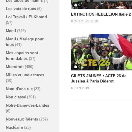
Les tubes de manifs
(7)
0
Les voix de rues
(6)
EXTINCTION REBELLION Italie 2
Loi Travail / El Khomri
8 OCTOBRE 2019
(57)
Manif
(749)
Manif / Mariage pour
tous
(41)
Mes copains sont
formidables
(17)
Microtrott
(480)
0
Milles et une astuces
GILETS JAUNES : ACTE 26 de
(10)
Jussieu à Paris Diderot
6 JUIN 2019
Nom d'une rue
(23)
Non classé
(301)
Notre-Dame-des-Landes
(6)
Nouveaux Talents
(257)
Nucléaire
(23)