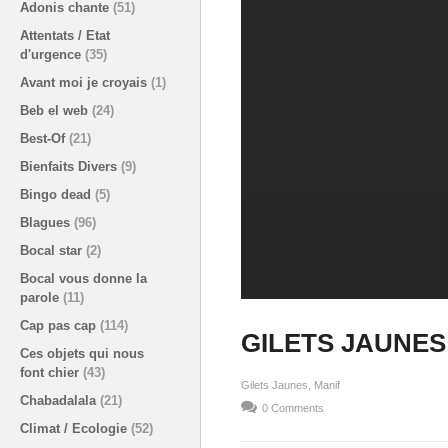
Adonis chante
(51)
Attentats / Etat
d'urgence
(35)
Avant moi je croyais
(1)
Beb el web
(24)
Best-Of
(21)
Bienfaits Divers
(9)
Bingo dead
(5)
Blagues
(96)
Bocal star
(2)
Bocal vous donne la
parole
(11)
Cap pas cap
(114)
GILETS JAUNES 
Ces objets qui nous
font chier
(43)
Gilets Jaunes
Manif
Chabadalala
(21)
0 Comments
Climat / Ecologie
(52)