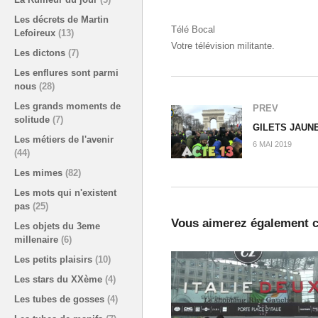
Les décrets de Martin
Télé Bocal
Lefoireux
(13)
Votre télévision militante.
Les dictons
(7)
Les enflures sont parmi
nous
(28)
Les grands moments de
PREV
solitude
(7)
GILETS JAUNE
Les métiers de l'avenir
6 MAI 2019
(44)
Les mimes
(82)
Les mots qui n'existent
pas
(25)
Vous aimerez également c
Les objets du 3eme
millenaire
(6)
Les petits plaisirs
(10)
Les stars du XXème
(4)
Les tubes de gosses
(4)