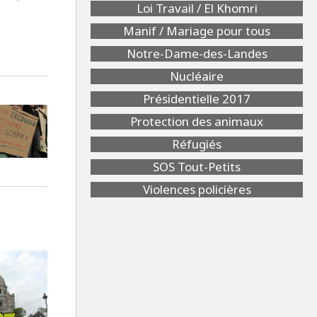
Loi Travail / El Khomri
Manif / Mariage pour tous
Notre-Dame-des-Landes
Nucléaire
Présidentielle 2017
Protection des animaux
Réfugiés
SOS Tout-Petits
Violences policières