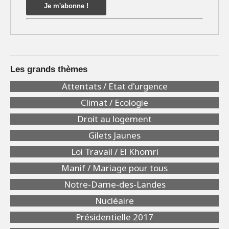
Les grands thèmes
Attentats / Etat d'urgence
Climat / Ecologie
Droit au logement
Gilets Jaunes
Loi Travail / El Khomri
Manif / Mariage pour tous
Notre-Dame-des-Landes
Nucléaire
Présidentielle 2017