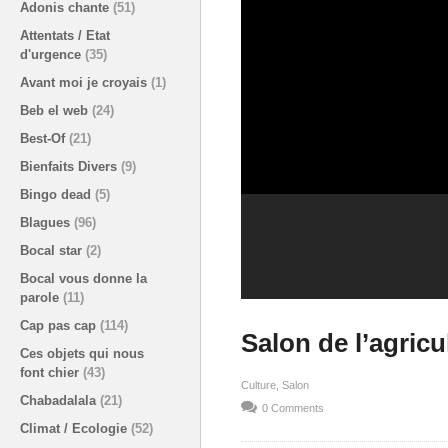
Adonis chante
(51)
Attentats / Etat
d'urgence
(35)
Avant moi je croyais
(1)
Beb el web
(24)
Best-Of
(21)
Bienfaits Divers
(9)
Bingo dead
(5)
Blagues
(96)
Bocal star
(2)
Bocal vous donne la
parole
(11)
Cap pas cap
(114)
Salon de l’agricu
Ces objets qui nous
font chier
(43)
Culture
Salon
Chabadalala
(21)
0 Comments
Climat / Ecologie
(52)