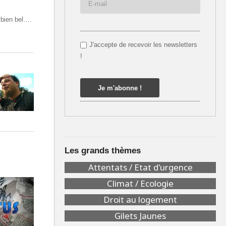
 bien bel….
J'accepte de recevoir les newsletters
!
Les grands thèmes
Attentats / Etat d'urgence
Climat / Ecologie
Droit au logement
Gilets Jaunes