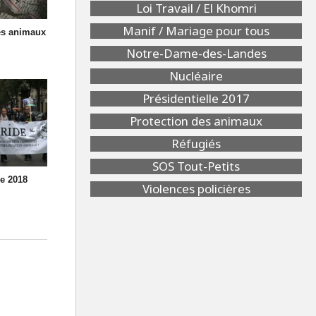
Loi Travail / El Khomri
Manif / Mariage pour tous
es animaux
Notre-Dame-des-Landes
Nucléaire
Présidentielle 2017
Protection des animaux
Réfugiés
SOS Tout-Petits
e 2018
Violences policières