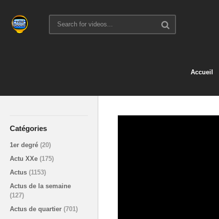
Accueil
Catégories
1er degré
(20)
Actu XXe
(175)
Actus
(1153)
Actus de la semaine
(127)
Actus de quartier
(701)