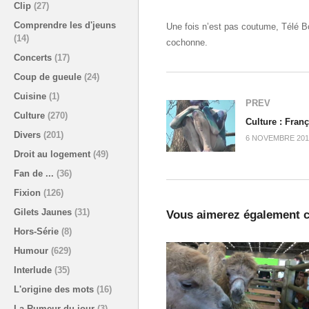
Clip
(27)
Comprendre les d'jeuns
Une fois n’est pas coutume, Télé Bo
(14)
cochonne.
Concerts
(17)
Coup de gueule
(24)
Cuisine
(1)
PREV
Culture
(270)
Culture : Franç
Divers
(201)
6 NOVEMBRE 201
Droit au logement
(49)
Fan de ...
(36)
Fixion
(126)
Gilets Jaunes
(31)
Vous aimerez également c
Hors-Série
(8)
Humour
(629)
Interlude
(35)
L'origine des mots
(16)
La Rumeur du jour
(3)