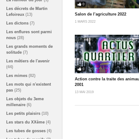
0
Les décrets de Martin
Salon de l’agriculture 2022
Lefoireux
(13)
1 MARS 2022
Les dictons
(7)
Les enflures sont parmi
nous
(28)
Les grands moments de
solitude
(7)
Les métiers de l'avenir
(44)
0
Les mimes
(82)
Action contre la traite des anima
Les mots qui n'existent
2001
pas
(25)
13 MAI 2019
Les objets du 3eme
millenaire
(6)
Les petits plaisirs
(10)
Les stars du XXème
(4)
Les tubes de gosses
(4)