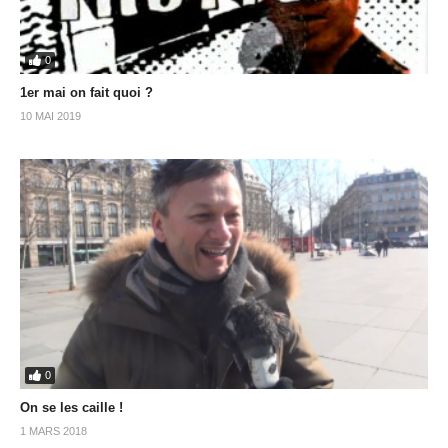
0
1er mai on fait quoi ?
10 MAI 2019
0
On se les caille !
1 MARS 2018