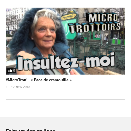
0
#MicroTrott’ : « Face de cramouille »
1 FÉVRIER 2018