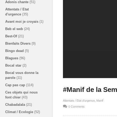
Adonis chante
(51)
Attentats / Etat
d'urgence
(35)
Avant moi je croyais
(1)
Beb el web
(24)
Best-Of
(21)
Bienfaits Divers
(9)
Bingo dead
(5)
Blagues
(96)
Bocal star
(2)
Bocal vous donne la
parole
(11)
Cap pas cap
(114)
#Manif de la Sem
Ces objets qui nous
font chier
(43)
Attentats / Etat d'urgence
Manif
Chabadalala
(21)
0 Comments
Climat / Ecologie
(52)