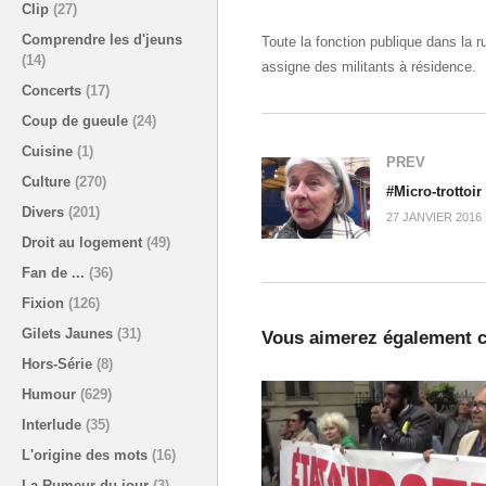
Clip
(27)
Comprendre les d'jeuns
Toute la fonction publique dans la ru
(14)
assigne des militants à résidence.
Concerts
(17)
Coup de gueule
(24)
Cuisine
(1)
PREV
Culture
(270)
Divers
(201)
27 JANVIER 2016
Droit au logement
(49)
Fan de ...
(36)
Fixion
(126)
Gilets Jaunes
(31)
Vous aimerez également c
Hors-Série
(8)
Humour
(629)
Interlude
(35)
L'origine des mots
(16)
La Rumeur du jour
(3)