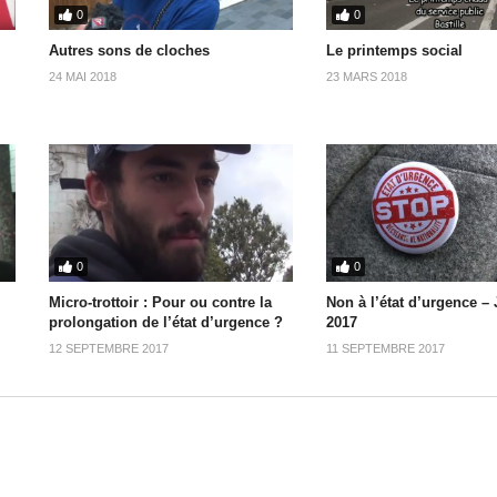
0
0
Autres sons de cloches
Le printemps social
24 MAI 2018
23 MARS 2018
0
0
Micro-trottoir : Pour ou contre la
Non à l’état d’urgence – J
prolongation de l’état d’urgence ?
2017
12 SEPTEMBRE 2017
11 SEPTEMBRE 2017