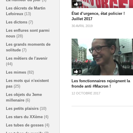
0
Les décrets de Martin
État d’urgence, état policier !
Lefoireux
(13)
Juillet 2017
Les dictons
(7)
30 AVRIL 2019
Les enflures sont parmi
nous
(28)
Les grands moments de
solitude
(7)
Les métiers de l'avenir
(44)
0
Les mimes
(82)
Les mots qui n'existent
Les fonctionnaires rejoignent la
pas
(25)
fronde anti #Macron !
12 OCTOBRE 2017
Les objets du 3eme
millenaire
(6)
Les petits plaisirs
(10)
Les stars du XXème
(4)
Les tubes de gosses
(4)