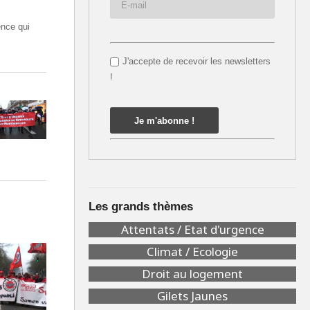
ence qui
J'accepte de recevoir les newsletters
!
Les grands thèmes
Attentats / Etat d'urgence
Climat / Ecologie
Droit au logement
Gilets Jaunes