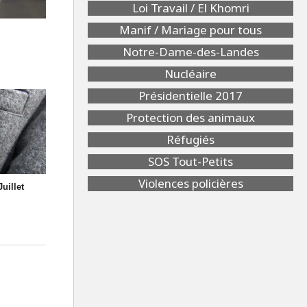
Loi Travail / El Khomri
Manif / Mariage pour tous
Notre-Dame-des-Landes
Nucléaire
Présidentielle 2017
Protection des animaux
Réfugiés
SOS Tout-Petits
Violences policières
uillet