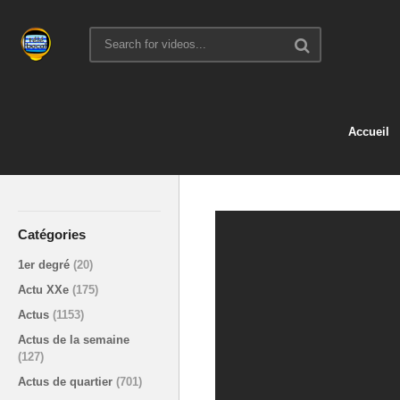
Accueil
Catégories
1er degré
(20)
Actu XXe
(175)
Actus
(1153)
Actus de la semaine
(127)
Actus de quartier
(701)