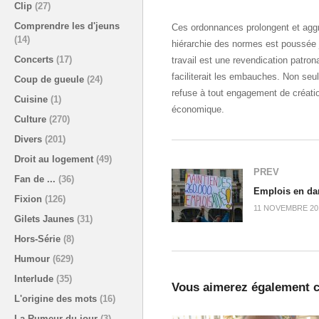
Clip
(27)
Comprendre les d'jeuns
Ces ordonnances prolongent et aggra
(14)
hiérarchie des normes est poussée j
Concerts
(17)
travail est une revendication patrona
faciliterait les embauches. Non se
Coup de gueule
(24)
refuse à tout engagement de création 
Cuisine
(1)
économique.
Culture
(270)
Divers
(201)
Droit au logement
(49)
PREV
Fan de ...
(36)
Fixion
(126)
11 NOVEMBRE 20
Gilets Jaunes
(31)
Hors-Série
(8)
Humour
(629)
Interlude
(35)
Vous aimerez également c
L'origine des mots
(16)
La Rumeur du jour
(3)