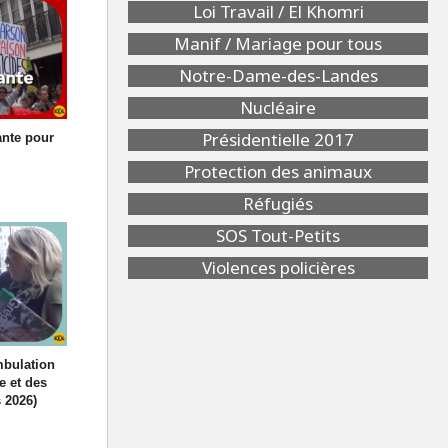
Loi Travail / El Khomri
Manif / Mariage pour tous
Notre-Dame-des-Landes
Nucléaire
Présidentielle 2017
ante pour
Protection des animaux
Réfugiés
SOS Tout-Petits
Violences policières
mbulation
e et des
 2026)