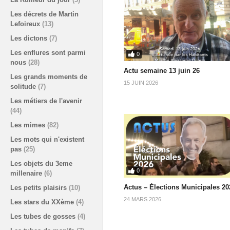
Les décrets de Martin
Lefoireux
(13)
Les dictons
(7)
Les enflures sont parmi
0
nous
(28)
Actu semaine 13 juin 26
Les grands moments de
15 JUIN 2026
solitude
(7)
Les métiers de l'avenir
(44)
Les mimes
(82)
Les mots qui n'existent
pas
(25)
Les objets du 3eme
0
millenaire
(6)
Actus – Élections Municipales 20
Les petits plaisirs
(10)
24 MARS 2026
Les stars du XXème
(4)
Les tubes de gosses
(4)