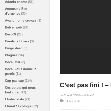
Adonis chante
(51)
Attentats / Etat
d'urgence
(35)
Avant moi je croyais
(1)
Beb el web
(24)
Best-Of
(21)
Bienfaits Divers
(9)
Bingo dead
(5)
Blagues
(96)
Bocal star
(2)
Bocal vous donne la
parole
(11)
Cap pas cap
(114)
C’est pas fini !
Ces objets qui nous
font chier
(43)
Loi Travail / El Khomri
Manif
Chabadalala
(21)
0 Comments
Climat / Ecologie
(52)