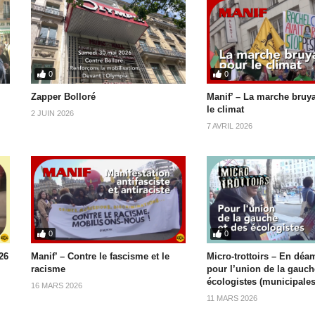
0
0
Zapper Bolloré
Manif’ – La marche bruy
le climat
2 JUIN 2026
7 AVRIL 2026
0
0
26
Manif’ – Contre le fascisme et le
Micro-trottoirs – En déa
racisme
pour l’union de la gauch
écologistes (municipales
16 MARS 2026
11 MARS 2026