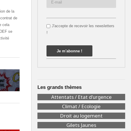
ion de la
 contrat de
e cela
J'accepte de recevoir les newsletters
EDEF se
!
tivité
Les grands thèmes
Attentats / Etat d'urgence
Climat / Ecologie
Droit au logement
Gilets Jaunes