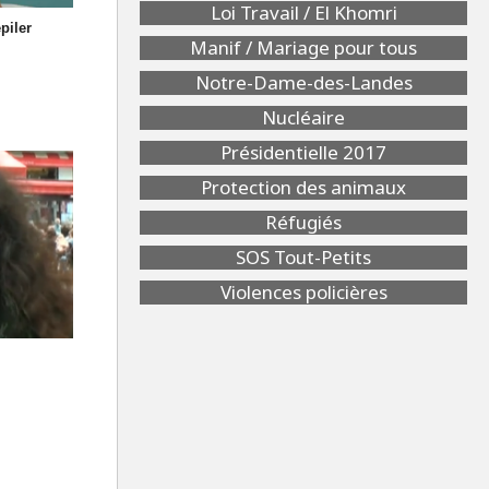
Loi Travail / El Khomri
piler
Manif / Mariage pour tous
Notre-Dame-des-Landes
Nucléaire
Présidentielle 2017
Protection des animaux
Réfugiés
SOS Tout-Petits
Violences policières