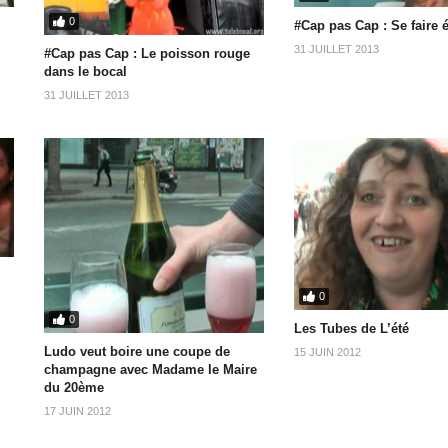
0
#Cap pas Cap : Se faire é
31 JUILLET 2013
#Cap pas Cap : Le poisson rouge
dans le bocal
31 JUILLET 2013
0
0
Les Tubes de L’été
Ludo veut boire une coupe de
15 JUIN 2012
champagne avec Madame le Maire
du 20ème
17 JUIN 2012