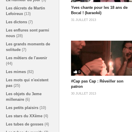
Yves chante pour les 18 ans de
Les décrets de Martin
Bocal ! (karaoké)
Lefoireux
(13)
31 JUILLET 2013
Les dictons
(7)
Les enflures sont parmi
nous
(28)
Les grands moments de
solitude
(7)
Les métiers de l'avenir
(44)
Les mimes
(82)
0
Les mots qui n'existent
#Cap pas Cap : Réveiller son
pas
(25)
patron
30 JUILLET 2013
Les objets du 3eme
millenaire
(6)
Les petits plaisirs
(10)
Les stars du XXème
(4)
Les tubes de gosses
(4)