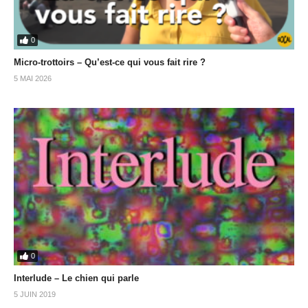
0
Micro-trottoirs – Qu’est-ce qui vous fait rire ?
5 MAI 2026
0
Interlude – Le chien qui parle
5 JUIN 2019