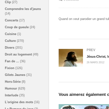
Clip
(27)
Comprendre les d'jeuns
(14)
Quand on veut parodier un grand tube
Concerts
(17)
Coup de gueule
(24)
Cuisine
(1)
Culture
(270)
Divers
(201)
PREV
Droit au logement
(49)
Jésus-Christ, 
Fan de ...
(36)
26 MARS 2012
Fixion
(126)
Gilets Jaunes
(31)
Hors-Série
(8)
Humour
(629)
Vous aimerez également c
Interlude
(35)
L'origine des mots
(16)
La Rumeur du jour
(3)