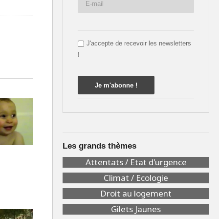
J'accepte de recevoir les newsletters
!
Les grands thèmes
Attentats / Etat d'urgence
Climat / Ecologie
Droit au logement
Gilets Jaunes