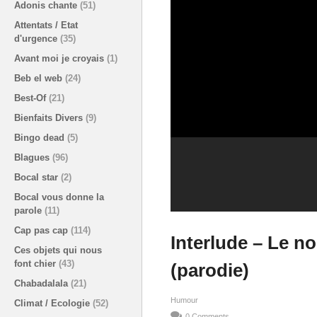
Adonis chante
(51)
Attentats / Etat
d'urgence
(35)
Avant moi je croyais
(1)
Beb el web
(24)
Best-Of
(21)
Bienfaits Divers
(9)
Bingo dead
(5)
Blagues
(96)
Bocal star
(2)
Bocal vous donne la
parole
(11)
Cap pas cap
(114)
Interlude – Le n
Ces objets qui nous
font chier
(43)
(parodie)
Chabadalala
(21)
Humour
Climat / Ecologie
(52)
0 Comments