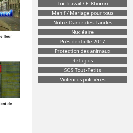
Loi Travail / El Khomri
Manif / Mariage pour tous
Notre-Dame-des-Landes
Nucléaire
e fleur
Présidentielle 2017
Protection des animaux
Réfugiés
SOS Tout-Petits
Violences policières
dent de