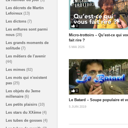
Les décrets de Martin
Lefoireux
(13)
Les dictons
(7)
0
Les enflures sont parmi
nous
(28)
Micro-trottoirs – Qu’est-ce qui vo
fait rire ?
Les grands moments de
5 MAI 2026
solitude
(7)
Les métiers de l'avenir
(44)
Les mimes
(82)
Les mots qui n'existent
pas
(25)
Les objets du 3eme
0
millenaire
(6)
Le Batard – Soupe populaire et v
Les petits plaisirs
(10)
5 JUIN 2019
Les stars du XXème
(4)
Les tubes de gosses
(4)