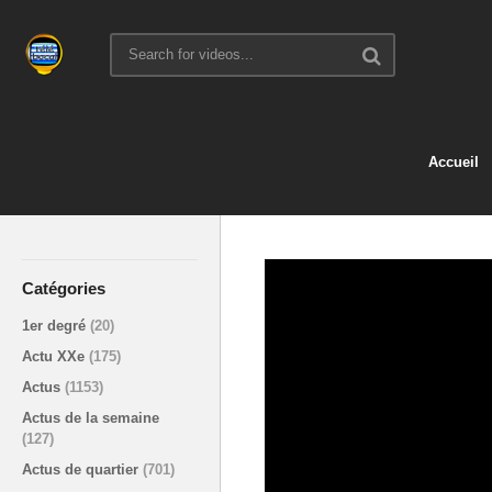
Accueil
Catégories
1er degré
(20)
Actu XXe
(175)
Actus
(1153)
Actus de la semaine
(127)
Actus de quartier
(701)