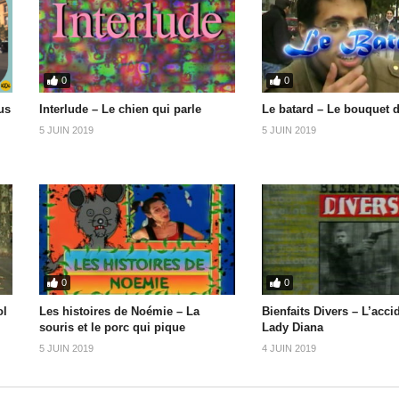
0
0
us
Interlude – Le chien qui parle
Le batard – Le bouquet d
5 JUIN 2019
5 JUIN 2019
0
0
ol
Les histoires de Noémie – La
Bienfaits Divers – L’acci
souris et le porc qui pique
Lady Diana
5 JUIN 2019
4 JUIN 2019