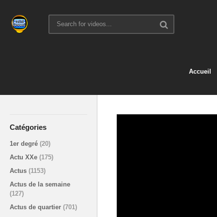
Accueil
Catégories
1er degré
(20)
Actu XXe
(175)
Actus
(1153)
Actus de la semaine
(127)
Actus de quartier
(701)