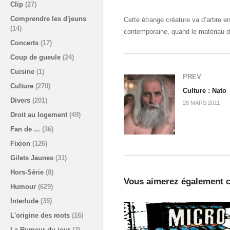
Clip
(27)
Comprendre les d'jeuns
Cette étrange créature va d’arbre e
(14)
contemporaine, quand le matériau d’u
Concerts
(17)
Coup de gueule
(24)
Cuisine
(1)
PREV
Culture
(270)
Culture : Nato
Divers
(201)
28 MARS 2011
Droit au logement
(49)
Fan de ...
(36)
Fixion
(126)
Gilets Jaunes
(31)
Hors-Série
(8)
Vous aimerez également c
Humour
(629)
Interlude
(35)
L'origine des mots
(16)
La Rumeur du jour
(3)