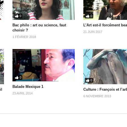
0
0
Bac philo : art ou science, faut
L’Art est-il forcément be
choisir ?
21 JUIN 2017
1 FÉVRIER 2018
0
0
Balade Mexique 1
Culture : François et l’ar
il
23 AVRIL 2014
6 NOVEMBRE 2013