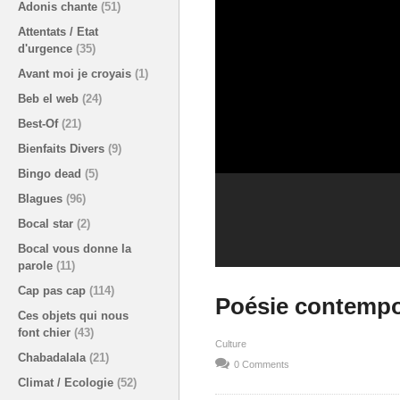
Adonis chante
(51)
Attentats / Etat
d'urgence
(35)
Avant moi je croyais
(1)
Beb el web
(24)
Best-Of
(21)
Bienfaits Divers
(9)
Bingo dead
(5)
Blagues
(96)
Bocal star
(2)
Bocal vous donne la
parole
(11)
Cap pas cap
(114)
Poésie contempor
Ces objets qui nous
font chier
(43)
Culture
Chabadalala
(21)
0 Comments
Climat / Ecologie
(52)