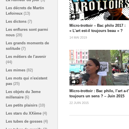
Les décrets de Martin
Lefoireux
(13)
0
Les dictons
(7)
Micro-trottoir – Bac philo 2017 :
Les enflures sont parmi
« L’art est-il toujours beau » ?
nous
(28)
14 MAI 2019
Les grands moments de
solitude
(7)
Les métiers de l'avenir
(44)
Les mimes
(82)
Les mots qui n'existent
0
pas
(25)
Micro-trottoir : Bac philo, l’art a-t’
Les objets du 3eme
toujours un sens ? – Juin 2015
millenaire
(6)
22 JUIN 2015
Les petits plaisirs
(10)
Les stars du XXème
(4)
Les tubes de gosses
(4)