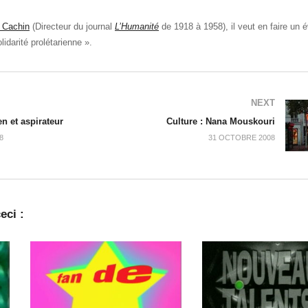
 Cachin
(Directeur du journal
L’Humanité
de 1918 à 1958), il veut en faire un
idarité prolétarienne ».
NEXT
en et aspirateur
Culture : Nana Mouskouri
8
31 OCTOBRE 2008
eci :