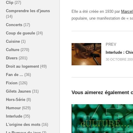
Clip
(27)
Comprendre les d'jeuns
Elle a été créée en 1930 par
Marcel
(14)
populaire, une manifestation de « sol
Concerts
(17)
Coup de gueule
(24)
Cuisine
(1)
PREV
Culture
(270)
Interlude : Chi
Divers
(201)
30 OCTOBRE 200
Droit au logement
(49)
Fan de ...
(36)
Fixion
(126)
Gilets Jaunes
(31)
Vous aimerez également c
Hors-Série
(8)
Humour
(629)
Interlude
(35)
L'origine des mots
(16)
La Rumeur du jour
(3)