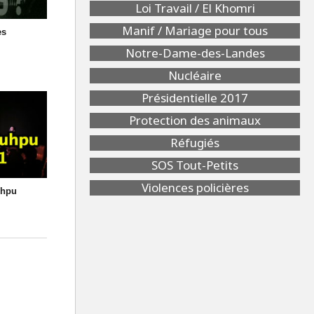
Loi Travail / El Khomri
Manif / Mariage pour tous
es
Notre-Dame-des-Landes
Nucléaire
Présidentielle 2017
Protection des animaux
Réfugiés
SOS Tout-Petits
Violences policières
uhpu