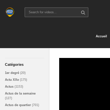
Accueil
Catégories
1er degré
(20)
Actu XXe
(175)
Actus
(1153)
Actus de la semaine
(127)
Actus de quartier
(701)