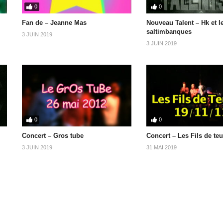
0
0
Fan de – Jeanne Mas
Nouveau Talent – Hk et l
saltimbanques
3 JUIN 2019
3 JUIN 2019
0
0
Concert – Gros tube
Concert – Les Fils de te
3 JUIN 2019
31 MAI 2019