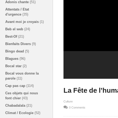
Adonis chante
(51)
Attentats / Etat
d'urgence
(35)
Avant moi je croyais
(1)
Beb el web
(24)
Best-Of
(21)
Bienfaits Divers
(9)
Bingo dead
(5)
Blagues
(96)
Bocal star
(2)
Bocal vous donne la
parole
(11)
Cap pas cap
(114)
La Fête de l’hum
Ces objets qui nous
font chier
(43)
Culture
Chabadalala
(21)
0 Comments
Climat / Ecologie
(52)