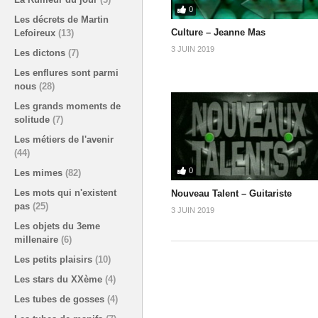
0
Les décrets de Martin
Culture – Jeanne Mas
Lefoireux
(13)
3 JUIN 2019
Les dictons
(7)
Les enflures sont parmi
nous
(28)
Les grands moments de
solitude
(7)
Les métiers de l'avenir
(44)
0
Les mimes
(82)
Les mots qui n'existent
Nouveau Talent – Guitariste
pas
(25)
3 JUIN 2019
Les objets du 3eme
millenaire
(6)
Les petits plaisirs
(10)
Les stars du XXème
(4)
Les tubes de gosses
(4)