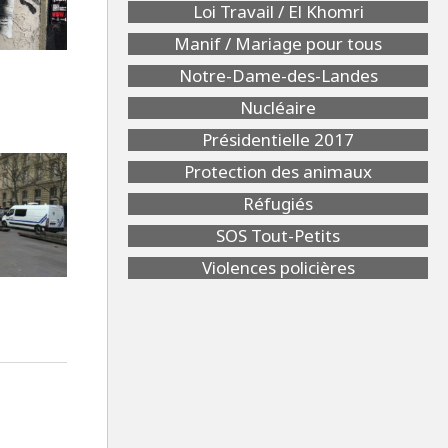
Loi Travail / El Khomri
Manif / Mariage pour tous
Notre-Dame-des-Landes
Nucléaire
Présidentielle 2017
Protection des animaux
Réfugiés
SOS Tout-Petits
Violences policières