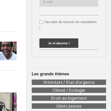
J'accepte de recevoir les newsletters
!
Les grands thèmes
Attentats / Etat d'urgence
Climat / Ecologie
Droit au logement
Gilets Jaunes