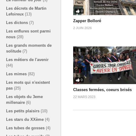
Les décrets de Martin
0
Lefoireux
(13)
Zapper Bolloré
Les dictons
(7)
2 JUIN 2026
Les enflures sont parmi
nous
(28)
Les grands moments de
solitude
(7)
Les métiers de l'avenir
(44)
Les mimes
(82)
0
Les mots qui n'existent
pas
(25)
Classes fermées, coeurs brisés
Les objets du 3eme
22 MARS 2023
millenaire
(6)
Les petits plaisirs
(10)
Les stars du XXème
(4)
Les tubes de gosses
(4)