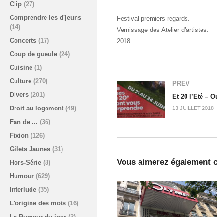
Clip
(27)
Comprendre les d'jeuns
Festival premiers regards.
(14)
Vernissage des Atelier d’artistes.
Concerts
(17)
2018
Coup de gueule
(24)
Cuisine
(1)
Culture
(270)
PREV
Divers
(201)
Et 20 l’Été – Ou
Droit au logement
(49)
13 JUILLET 2018
Fan de ...
(36)
Fixion
(126)
Gilets Jaunes
(31)
Vous aimerez également c
Hors-Série
(8)
Humour
(629)
Interlude
(35)
L'origine des mots
(16)
La Rumeur du jour
(3)