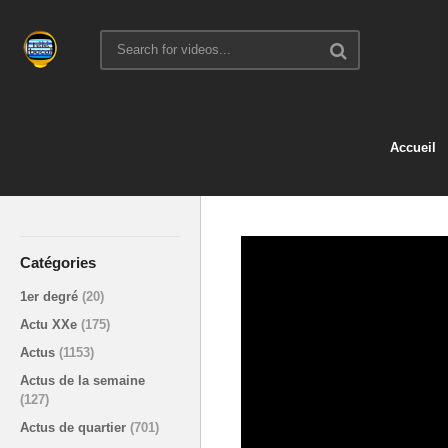
Accueil
Catégories
1er degré
(20)
Actu XXe
(175)
Actus
(1153)
Actus de la semaine
(127)
Actus de quartier
(701)