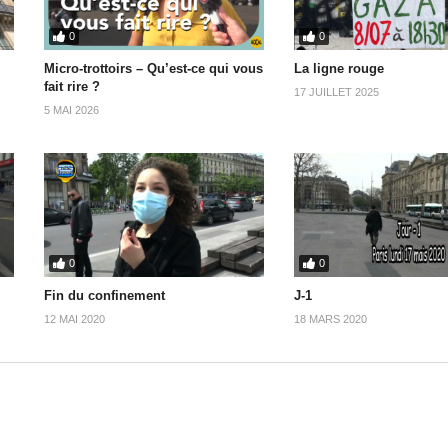
0
0
Micro-trottoirs – Qu’est-ce qui vous
La ligne rouge
fait rire ?
17 JUILLET 2025
5 MAI 2026
0
0
Fin du confinement
J-1
12 MAI 2020
18 MARS 2020