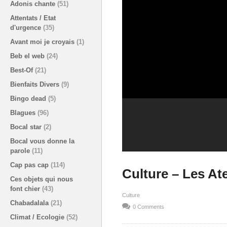
Adonis chante
(51)
Attentats / Etat
d'urgence
(35)
Avant moi je croyais
(1)
Beb el web
(24)
Best-Of
(21)
Bienfaits Divers
(9)
Bingo dead
(5)
Blagues
(96)
Bocal star
(2)
Bocal vous donne la
parole
(11)
Cap pas cap
(114)
Culture – Les Ate
Ces objets qui nous
font chier
(43)
Culture
Chabadalala
(21)
0 Comments
Climat / Ecologie
(52)