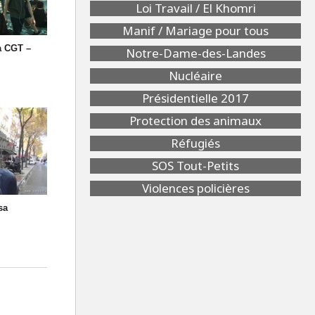
Loi Travail / El Khomri
Manif / Mariage pour tous
a CGT –
Notre-Dame-des-Landes
Nucléaire
Présidentielle 2017
Protection des animaux
Réfugiés
SOS Tout-Petits
Violences policières
sa