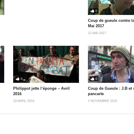
0
Coup de gueule contre l
Mai 2017
12 MAI 2017
0
0
Philippot jette l’éponge – Avril
Coup de Gueule : J.B et 
2016
pancarte
20 AVRIL 2016
2 NOVEMBRE 2015