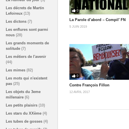
Les décrets de Martin
0
Lefoireux
(13)
La Parole d’abord – Compil’ FN
Les dictons
(7)
5 JUIN 2019
Les enflures sont parmi
nous
(28)
Les grands moments de
solitude
(7)
Les métiers de l'avenir
(44)
Les mimes
(82)
0
Les mots qui n'existent
pas
(25)
Contre François Fillon
Les objets du 3eme
12 AVRIL 2017
millenaire
(6)
Les petits plaisirs
(10)
Les stars du XXème
(4)
Les tubes de gosses
(4)