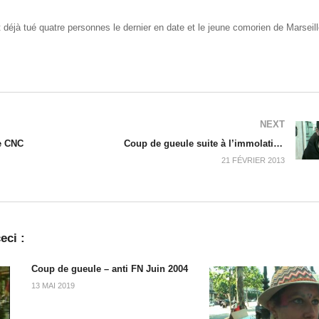
 déjà tué quatre personnes le dernier en date et le jeune comorien de Marseill
NEXT
le CNC
Coup de gueule suite à l’immolation de Djamal Chaar, chômeur
21 FÉVRIER 2013
eci :
Coup de gueule – anti FN Juin 2004
13 MAI 2019