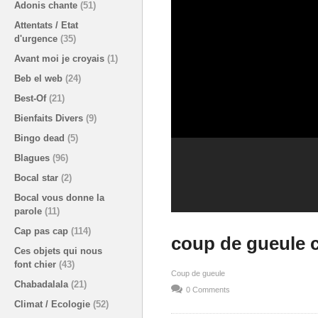
Adonis chante
(51)
Attentats / Etat
d'urgence
(35)
Avant moi je croyais
(1)
Beb el web
(24)
Best-Of
(21)
Bienfaits Divers
(9)
Bingo dead
(5)
Blagues
(96)
Bocal star
(2)
Bocal vous donne la
parole
(11)
Cap pas cap
(114)
coup de gueule c
Ces objets qui nous
font chier
(43)
Coup de gueule
Chabadalala
(21)
0 Comments
Climat / Ecologie
(52)