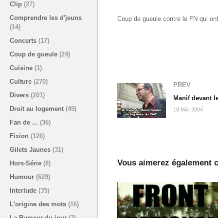
Clip
(27)
Comprendre les d'jeuns
Coup de gueule contre le FN qui ont
(14)
Concerts
(17)
Coup de gueule
(24)
Cuisine
(1)
Culture
(270)
PREV
Divers
(201)
Manif devant 
Droit au logement
(49)
18 MAI 2004
Fan de ...
(36)
Fixion
(126)
Gilets Jaunes
(31)
Vous aimerez également c
Hors-Série
(8)
Humour
(629)
Interlude
(35)
L'origine des mots
(16)
La Rumeur du jour
(3)