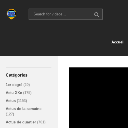
Accueil
Catégories
1er degré
(20)
Actu XXe
(175)
Actus
(1153)
Actus de la semaine
(127)
Actus de quartier
(701)