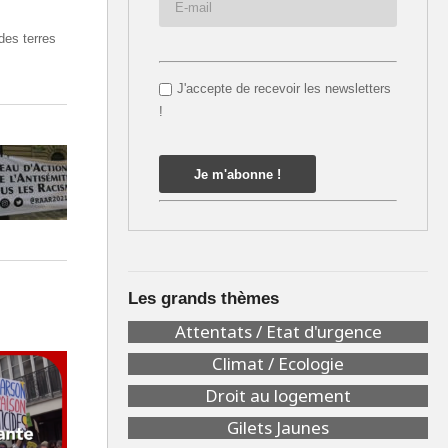
des terres
J'accepte de recevoir les newsletters
!
Les grands thèmes
Attentats / Etat d'urgence
Climat / Ecologie
Droit au logement
Gilets Jaunes