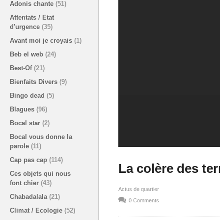
Adonis chante
(51)
Attentats / Etat
d'urgence
(35)
Avant moi je croyais
(1)
Beb el web
(24)
Best-Of
(21)
Bienfaits Divers
(9)
Bingo dead
(5)
Blagues
(96)
Bocal star
(2)
Bocal vous donne la
parole
(11)
Cap pas cap
(114)
La colère des ter
Ces objets qui nous
font chier
(43)
Actus de quartier
Chabadalala
(21)
0 Comments
Climat / Ecologie
(52)