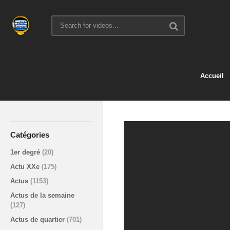
Accueil
Catégories
1er degré
(20)
Actu XXe
(175)
Actus
(1153)
Actus de la semaine
(127)
Actus de quartier
(701)