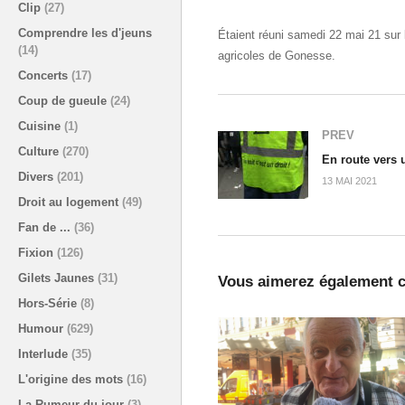
Clip
(27)
Comprendre les d'jeuns
Étaient réuni samedi 22 mai 21 sur l
(14)
agricoles de Gonesse.
Concerts
(17)
Coup de gueule
(24)
Cuisine
(1)
PREV
Culture
(270)
En route vers
Divers
(201)
13 MAI 2021
Droit au logement
(49)
Fan de ...
(36)
Fixion
(126)
Gilets Jaunes
(31)
Vous aimerez également c
Hors-Série
(8)
Humour
(629)
Interlude
(35)
L'origine des mots
(16)
La Rumeur du jour
(3)