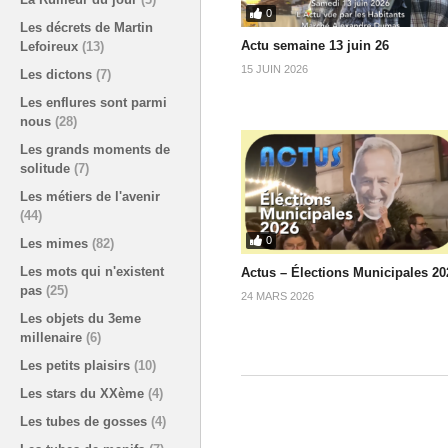
0
Les décrets de Martin
Actu semaine 13 juin 26
Lefoireux
(13)
15 JUIN 2026
Les dictons
(7)
Les enflures sont parmi
nous
(28)
Les grands moments de
solitude
(7)
Les métiers de l'avenir
(44)
0
Les mimes
(82)
Les mots qui n'existent
Actus – Élections Municipales 20
pas
(25)
24 MARS 2026
Les objets du 3eme
millenaire
(6)
Les petits plaisirs
(10)
Les stars du XXème
(4)
Les tubes de gosses
(4)