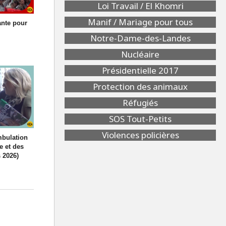
Loi Travail / El Khomri
Manif / Mariage pour tous
ante pour
Notre-Dame-des-Landes
Nucléaire
Présidentielle 2017
Protection des animaux
Réfugiés
SOS Tout-Petits
Violences policières
mbulation
e et des
 2026)