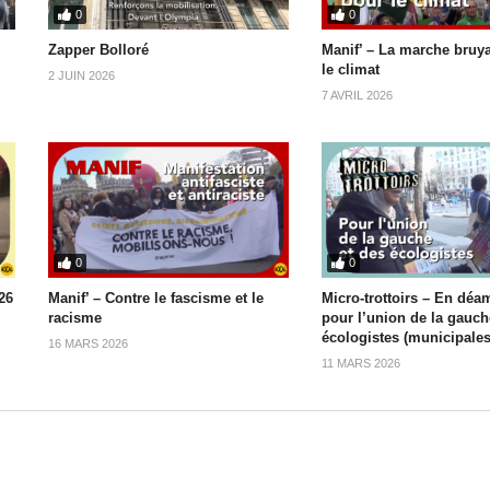
0
0
Zapper Bolloré
Manif’ – La marche bruy
le climat
2 JUIN 2026
7 AVRIL 2026
0
0
26
Manif’ – Contre le fascisme et le
Micro-trottoirs – En déa
racisme
pour l’union de la gauch
écologistes (municipales
16 MARS 2026
11 MARS 2026