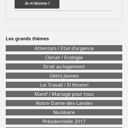
Les grands thèmes
Attentats / Etat d'urgence
Climat / Ecologie
Droit au logement
Gilets Jaunes
Loi Travail / El Khomri
Manif / Mariage pour tous
Notre-Dame-des-Landes
Nucléaire
Présidentielle 2017