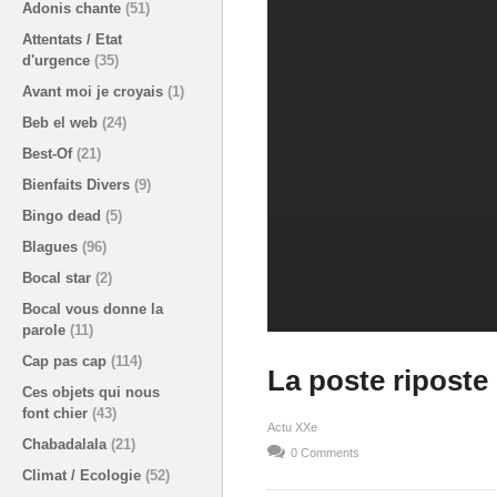
Adonis chante
(51)
Attentats / Etat
d'urgence
(35)
Avant moi je croyais
(1)
Beb el web
(24)
Best-Of
(21)
Bienfaits Divers
(9)
Bingo dead
(5)
Blagues
(96)
Bocal star
(2)
Bocal vous donne la
parole
(11)
Cap pas cap
(114)
La poste riposte
Ces objets qui nous
font chier
(43)
Actu XXe
Chabadalala
(21)
0 Comments
Climat / Ecologie
(52)