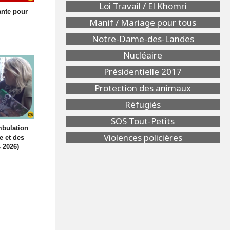
Loi Travail / El Khomri
ante pour
Manif / Mariage pour tous
Notre-Dame-des-Landes
Nucléaire
Présidentielle 2017
Protection des animaux
Réfugiés
SOS Tout-Petits
mbulation
Violences policières
e et des
 2026)