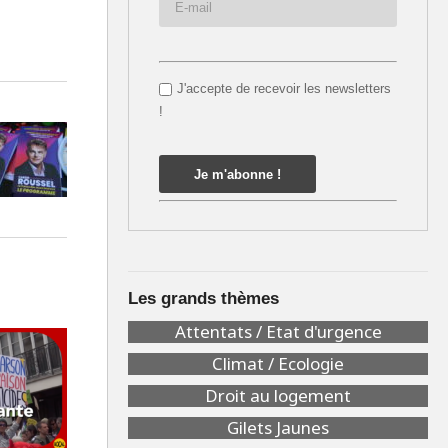
J'accepte de recevoir les newsletters
!
Les grands thèmes
Attentats / Etat d'urgence
Climat / Ecologie
Droit au logement
Gilets Jaunes