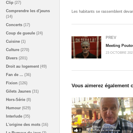
Clip
(27)
Comprendre les d'jeuns
Les habitants se rassemblent devant
(14)
Concerts
(17)
Coup de gueule
(24)
PREV
Cuisine
(1)
Meeting Pouto
Culture
(270)
23 OCTOBRE 202
Divers
(201)
Droit au logement
(49)
Fan de ...
(36)
Fixion
(126)
Vous aimerez également c
Gilets Jaunes
(31)
Hors-Série
(8)
Humour
(629)
Interlude
(35)
L'origine des mots
(16)
0
La Rumeur du jour
(3)