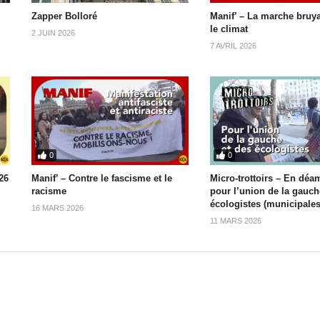
Zapper Bolloré
Manif’ – La marche bruy
le climat
2 JUIN 2026
7 AVRIL 2026
0
0
26
Manif’ – Contre le fascisme et le
Micro-trottoirs – En déa
racisme
pour l’union de la gauch
écologistes (municipales
16 MARS 2026
11 MARS 2026