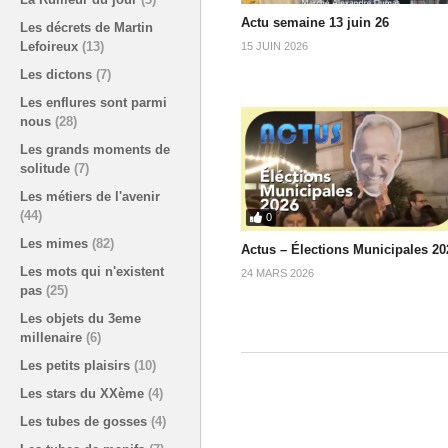
Actu semaine 13 juin 26
Les décrets de Martin
Lefoireux
(13)
15 JUIN 2026
Les dictons
(7)
Les enflures sont parmi
nous
(28)
Les grands moments de
solitude
(7)
Les métiers de l'avenir
(44)
0
Les mimes
(82)
Actus – Élections Municipales 20
Les mots qui n'existent
24 MARS 2026
pas
(25)
Les objets du 3eme
millenaire
(6)
Les petits plaisirs
(10)
Les stars du XXème
(4)
Les tubes de gosses
(4)