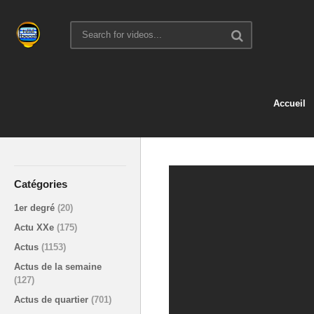
Accueil
Catégories
1er degré
(20)
Actu XXe
(175)
Actus
(1153)
Actus de la semaine
(127)
Actus de quartier
(701)